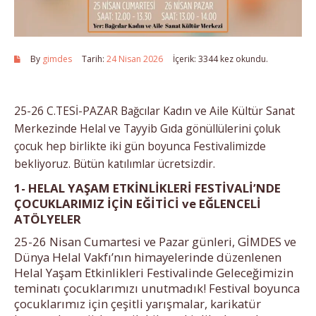
By
gimdes
Tarih:
24 Nisan 2026
İçerik:
3344 kez okundu.
25-26 C.TESİ-PAZAR Bağcılar Kadın ve Aile Kültür Sanat
Merkezinde Helal ve Tayyib Gıda gönüllülerini çoluk
çocuk hep birlikte iki gün boyunca Festivalimizde
bekliyoruz. Bütün katılımlar ücretsizdir.
1- HELAL YAŞAM ETKİNLİKLERİ FESTİVALİ’NDE
ÇOCUKLARIMIZ İÇİN EĞİTİCİ ve EĞLENCELİ
ATÖLYELER
25-26 Nisan Cumartesi ve Pazar günleri, GİMDES ve
Dünya Helal Vakfı’nın himayelerinde düzenlenen
Helal Yaşam Etkinlikleri Festivalinde Geleceğimizin
teminatı çocuklarımızı unutmadık! Festival boyunca
çocuklarımız için çeşitli yarışmalar, karikatür